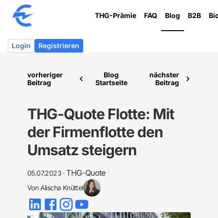
THG-Prämie
FAQ
Blog
B2B
Bi
Login
Registrieren
vorheriger
Blog
nächster
Beitrag
Startseite
Beitrag
THG-Quote Flotte: Mit
der Firmenflotte den
Umsatz steigern
THG-Quote
05.07.2023
·
Von
Alischa Knüttel