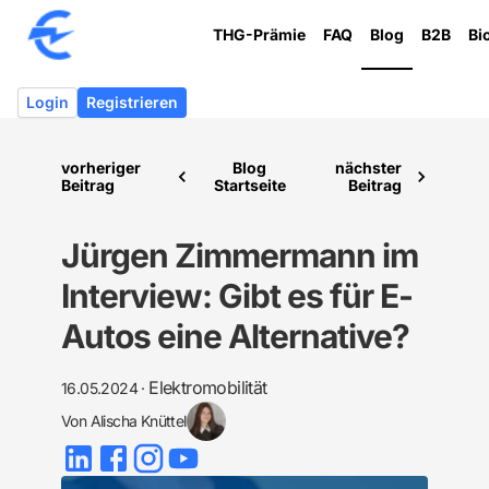
THG-Prämie
FAQ
Blog
B2B
Bi
Login
Registrieren
vorheriger
Blog
nächster
Beitrag
Startseite
Beitrag
Jürgen Zimmermann im
Interview: Gibt es für E-
Autos eine Alternative?
Elektromobilität
16.05.2024
·
Von
Alischa Knüttel