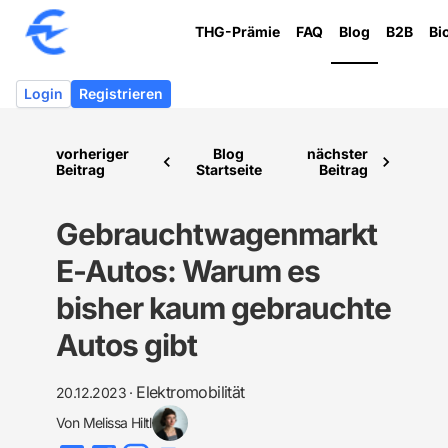
THG-Prämie
FAQ
Blog
B2B
Bi
Login
Registrieren
vorheriger
Blog
nächster
Beitrag
Startseite
Beitrag
Gebrauchtwagenmarkt
E-Autos: Warum es
bisher kaum gebrauchte
Autos gibt
Elektromobilität
20.12.2023
·
Von
Melissa Hiltl