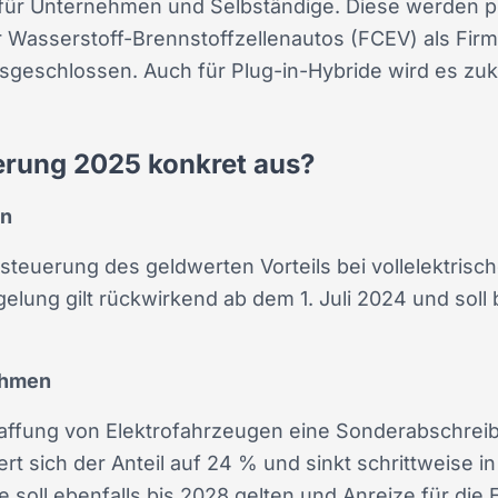
n für Unternehmen und Selbständige. Diese werden p
 Wasserstoff-Brennstoffzellenautos (FCEV) als Fir
geschlossen. Auch für Plug-in-Hybride wird es zukü
erung 2025 konkret aus?
en
rsteuerung des geldwerten Vorteils bei vollelektri
lung gilt rückwirkend ab dem 1. Juli 2024 und soll b
ehmen
ffung von Elektrofahrzeugen eine Sonderabschreib
rt sich der Anteil auf 24 % und sinkt schrittweise 
oll ebenfalls bis 2028 gelten und Anreize für die 