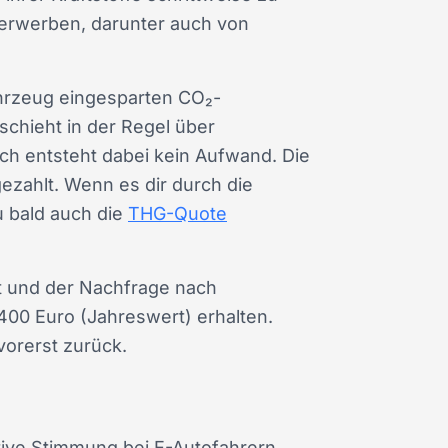
 erwerben, darunter auch von
Fahrzeug eingesparten CO₂-
schieht in der Regel über
ich entsteht dabei kein Aufwand. Die
zahlt. Wenn es dir durch die
u bald auch die
THG-Quote
t und der Nachfrage nach
 400 Euro (Jahreswert) erhalten.
vorerst zurück.
itive Stimmung bei E-Autofahrern