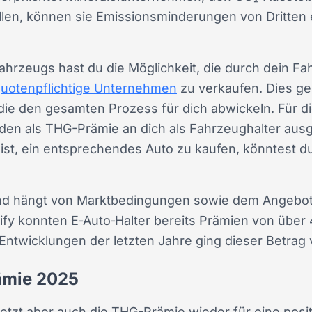
len, können sie Emissionsminderungen von Dritten
 Fahrzeugs hast du die Möglichkeit, die durch dein 
uotenpflichtige Unternehmen
zu verkaufen. Dies ge
, die den gesamten Prozess für dich abwickeln. Für d
n als THG-Prämie an dich als Fahrzeughalter ausge
ist, ein entsprechendes Auto zu kaufen, könntest d
und hängt von Marktbedingungen sowie dem Angebo
nify konnten E‑Auto‑Halter bereits Prämien von über
Entwicklungen der letzten Jahre ging dieser Betrag 
rämie 2025
jetzt aber auch die THG-Prämie wieder für eine pos