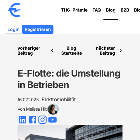
THG-Prämie
FAQ
Blog
B2B
Bi
Login
Registrieren
vorheriger
Blog
nächster
Beitrag
Startseite
Beitrag
E-Flotte: die Umstellung
in Betrieben
Elektromobilität
16.07.2025
·
Von
Melissa Hiltl