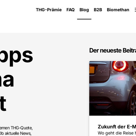
THG-Prämie
FAQ
Blog
B2B
Biomethan
pps
Der neueste Beitr
ma
t
Zukunft der E-Mo
Themen THG-Quote,
Wo geht die Reise h
 Ob aktuelle News,