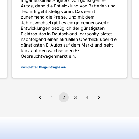
angemessenes Angebot von günstigen E-
Autos, denn die Entwicklung von Batterien und
Technik geht stetig voran. Das senkt
zunehmend die Preise. Und mit dem
Jahreswechsel gibt es einige nennenswerte
Entwicklungen bezüglich der günstigsten
Elektroautos in Deutschland. carbonify bietet
nachfolgend einen aktuellen Überblick über die
günstigsten E-Autos auf dem Markt und geht
kurz auf den wachsenden E-
Gebrauchtwagenmarkt ein.
Kompletten Blogeintrag lesen
1
2
3
4