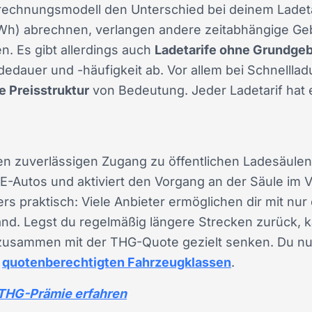
brechnungsmodell den Unterschied bei deinem Ladeta
kWh) abrechnen, verlangen andere zeitabhängige Ge
. Es gibt allerdings auch
Ladetarife ohne Grundge
adedauer und -häufigkeit ab. Vor allem bei Schnelll
e Preisstruktur
von Bedeutung. Jeder Ladetarif hat 
nen zuverlässigen Zugang zu öffentlichen Ladesäulen
ür E-Autos und aktiviert den Vorgang an der Säule im 
 praktisch: Viele Anbieter ermöglichen dir mit nur 
nd. Legst du regelmäßig längere Strecken zurück, ka
 zusammen mit der THG-Quote gezielt senken. Du nutzt
quotenberechtigten Fahrzeugklassen
.
r THG-Prämie erfahren