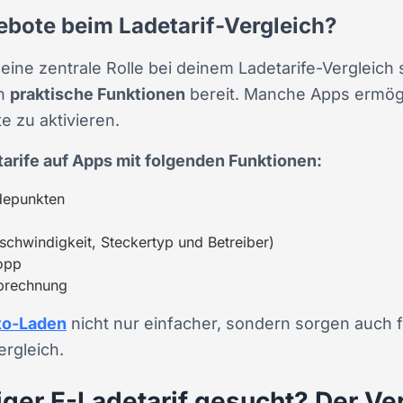
bote beim Ladetarif-Vergleich?
 eine zentrale Rolle bei deinem Ladetarife-Vergleich
en
praktische Funktionen
bereit. Manche Apps ermögl
 zu aktivieren.
tarife auf Apps mit folgenden Funktionen:
adepunkten
eschwindigkeit, Steckertyp und Betreiber)
topp
Abrechnung
to-Laden
nicht nur einfacher, sondern sorgen auch 
ergleich.
ger E-Ladetarif gesucht? Der Ve